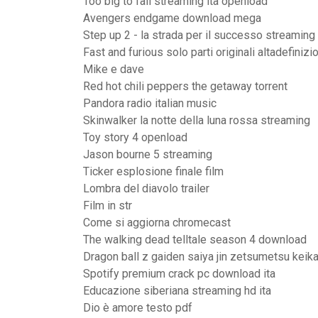
Too big to fail streaming ita openload
Avengers endgame download mega
Step up 2 - la strada per il successo streaming
Fast and furious solo parti originali altadefiniz
Mike e dave
Red hot chili peppers the getaway torrent
Pandora radio italian music
Skinwalker la notte della luna rossa streaming
Toy story 4 openload
Jason bourne 5 streaming
Ticker esplosione finale film
Lombra del diavolo trailer
Film in str
Come si aggiorna chromecast
The walking dead telltale season 4 download
Dragon ball z gaiden saiya jin zetsumetsu keik
Spotify premium crack pc download ita
Educazione siberiana streaming hd ita
Dio è amore testo pdf