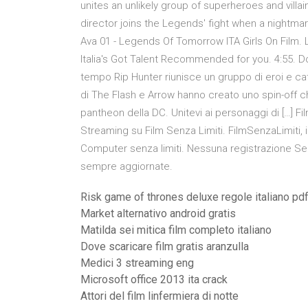
unites an unlikely group of superheroes and villai
director joins the Legends' fight when a nightmar
Ava 01 - Legends Of Tomorrow ITA Girls On Film.
Italia's Got Talent Recommended for you. 4:55. Dopo 
tempo Rip Hunter riunisce un gruppo di eroi e catt
di The Flash e Arrow hanno creato uno spin-off c
pantheon della DC. Unitevi ai personaggi di […] Fil
Streaming su Film Senza Limiti. FilmSenzaLimiti, i
Computer senza limiti. Nessuna registrazione Ser
sempre aggiornate.
Risk game of thrones deluxe regole italiano pd
Market alternativo android gratis
Matilda sei mitica film completo italiano
Dove scaricare film gratis aranzulla
Medici 3 streaming eng
Microsoft office 2013 ita crack
Attori del film linfermiera di notte