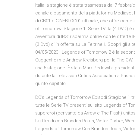
Italia la stagione è stata trasmessa dal 7 febbrai
canale a pagamento della piattaforma Mediaset 
di CB01 e CINEBLOG01 ufficiale, che offre come
of Tomorrow. Stagione 1. Serie TV ita (4 DVD) è un
Avventura di IBS: risparmia online con le offerte
(3 Dvd) di in offerta su La Feltrinelli. Scopri gli a
04/05/2020 · Legends of Tomorrow 2 è la seconda 
Guggenheim e Andrew Kreisberg per la The CW. 
una 5 stagione. È stato Mark Pedowitz, president
durante la Television Critics Association a Pasaden
quinto capitolo.
DC's Legends of Tomorrow Episodi Stagione 1 tra
tutte le Serie TV presenti sul sito Legends of To
supereroi (derivante da Arrow e The Flash) unito
Un film di con Brandon Routh, Victor Garber, Went
Legends of Tomorrow Con Brandon Routh, Victor Gar