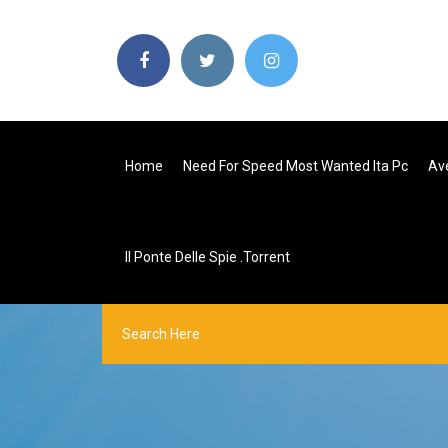
Home
Need For Speed Most Wanted Ita Pc
Ave
Il Ponte Delle Spie .torrent