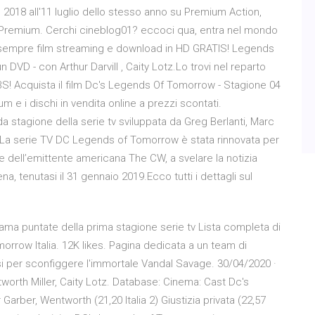
o 2018 all'11 luglio dello stesso anno su Premium Action,
Premium. Cerchi cineblog01? eccoci qua, entra nel mondo
 sempre film streaming e download in HD GRATIS! Legends
 DVD - con Arthur Darvill , Caity Lotz.Lo trovi nel reparto
 IBS! Acquista il film Dc's Legends Of Tomorrow - Stagione 04
lbum e i dischi in vendita online a prezzi scontati.
stagione della serie tv sviluppata da Greg Berlanti, Marc
La serie TV DC Legends of Tomorrow è stata rinnovata per
e dell’emittente americana The CW, a svelare la notizia
a, tenutasi il 31 gennaio 2019.Ecco tutti i dettagli sul
ma puntate della prima stagione serie tv Lista completa di
morrow Italia. 12K likes. Pagina dedicata a un team di
si per sconfiggere l'immortale Vandal Savage. 30/04/2020 ·
worth Miller, Caity Lotz. Database: Cinema: Cast Dc's
ber, Wentworth (21,20 Italia 2) Giustizia privata (22,57