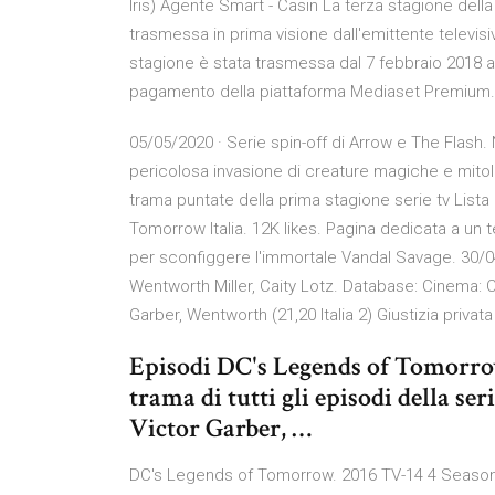
Iris) Agente Smart - Casin La terza stagione dell
trasmessa in prima visione dall'emittente televisiv
stagione è stata trasmessa dal 7 febbraio 2018 al
pagamento della piattaforma Mediaset Premium.
05/05/2020 · Serie spin-off di Arrow e The Flash
pericolosa invasione di creature magiche e mit
trama puntate della prima stagione serie tv Lista
Tomorrow Italia. 12K likes. Pagina dedicata a un 
per sconfiggere l'immortale Vandal Savage. 30/04
Wentworth Miller, Caity Lotz. Database: Cinema:
Garber, Wentworth (21,20 Italia 2) Giustizia privat
Episodi DC's Legends of Tomorrow |
trama di tutti gli episodi della 
Victor Garber, …
DC's Legends of Tomorrow. 2016 TV-14 4 Seasons