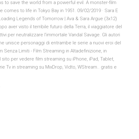
ns to save the world from a powerful evil. A monster-film
e comes to life in Tokyo Bay in 1951. 09/02/2019 · Sara E
 Loading Legends of Tomorrow | Ava & Sara Argue (3x12)
aver visto il terribile futuro della Terra, il viaggiatore del
ivi per neutralizzare l’immortale Vandal Savage. Gli autori
he unisce personaggi di entrambe le serie a nuovi eroi del
m Senza Limiti - Film Streaming in Altadefinizione, in
l sito per vedere film streaming su iPhone, iPad, Tablet,
ie Tv in streaming su MixDrop, Vidto, WStream.. gratis e
f