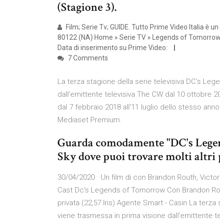
(Stagione 3).
Film; Serie Tv; GUIDE. Tutto Prime Video Italia è u
80122 (NA) Home » Serie TV » Legends of Tomorrow.
Data di inserimento su Prime Video:
7 Comments
La terza stagione della serie televisiva DC's Le
dall'emittente televisiva The CW dal 10 ottobre 201
dal 7 febbraio 2018 all'11 luglio dello stesso a
Mediaset Premium.
Guarda comodamente "DC's Legend
Sky dove puoi trovare molti altri
30/04/2020 · Un film di con Brandon Routh, Victor
Cast Dc's Legends of Tomorrow Con Brandon Routh,
privata (22,57 Iris) Agente Smart - Casin La terz
viene trasmessa in prima visione dall'emittente te