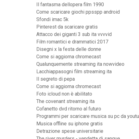
Il fantasma dellopera film 1990
Come scaricare giochi ppsspp android
Sfondi imac 5k
Pinterest da scaricare gratis
Attacco dei giganti 3 sub ita vvvvid
Film romantici e drammatici 2017
Disegni x la festa delle donne
Come si aggiorna chromecast
Qualunquemente streaming ita nowvideo
Lacchiappasogni film streaming ita
Il segreto di pepa
Come si aggiorna chromecast
Foto icloud non è abilitato
The covenant streaming ita
Cofanetto dvd ritorno al futuro
Programmi per scaricare musica su pc da yout
Musica offline su iphone gratis
Detrazione spese universitarie
The river murders - vendetta di sangue