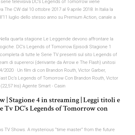
a serie televisiva DC's Legends of Tomorrow viene
a The CW dal 10 ottobre 2017 al 9 aprile 2018. In Italia la
l'11 luglio dello stesso anno su Premium Action, canale a
. Nella quarta stagione Le Leggende devono affrontare la
ologiche. DC's Legends of Tomorrow Episodi Stagione 1
 completa di tutte le Serie TV presenti sul sito Legends of
team di supereroi (derivante da Arrow e The Flash) unitosi
/2020 · Un film di con Brandon Routh, Victor Garber,
 Cast Dc's Legends of Tomorrow Con Brandon Routh, Victor
a (22,57 Iris) Agente Smart - Casin
 Stagione 4 in streaming | Leggi titoli e
serie Tv DC's Legends of Tomorrow con
 TV Shows. A mysterious "time master" from the future