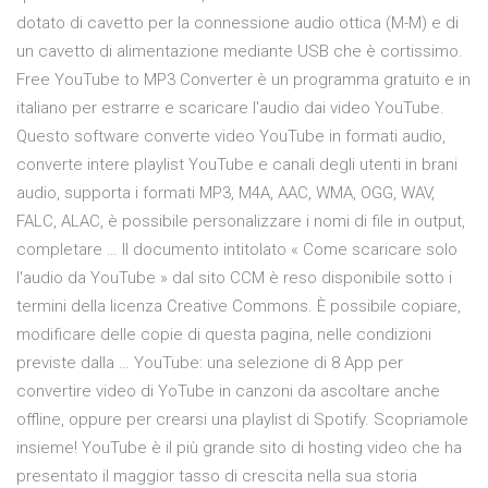
dotato di cavetto per la connessione audio ottica (M-M) e di
un cavetto di alimentazione mediante USB che è cortissimo.
Free YouTube to MP3 Converter è un programma gratuito e in
italiano per estrarre e scaricare l'audio dai video YouTube.
Questo software converte video YouTube in formati audio,
converte intere playlist YouTube e canali degli utenti in brani
audio, supporta i formati MP3, M4A, AAC, WMA, OGG, WAV,
FALC, ALAC, è possibile personalizzare i nomi di file in output,
completare … Il documento intitolato « Come scaricare solo
l'audio da YouTube » dal sito CCM è reso disponibile sotto i
termini della licenza Creative Commons. È possibile copiare,
modificare delle copie di questa pagina, nelle condizioni
previste dalla … YouTube: una selezione di 8 App per
convertire video di YoTube in canzoni da ascoltare anche
offline, oppure per crearsi una playlist di Spotify. Scopriamole
insieme! YouTube è il più grande sito di hosting video che ha
presentato il maggior tasso di crescita nella sua storia