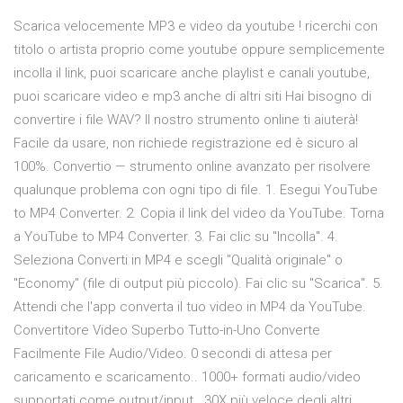
Scarica velocemente MP3 e video da youtube ! ricerchi con
titolo o artista proprio come youtube oppure semplicemente
incolla il link, puoi scaricare anche playlist e canali youtube,
puoi scaricare video e mp3 anche di altri siti Hai bisogno di
convertire i file WAV? Il nostro strumento online ti aiuterà!
Facile da usare, non richiede registrazione ed è sicuro al
100%. Convertio — strumento online avanzato per risolvere
qualunque problema con ogni tipo di file. 1. Esegui YouTube
to MP4 Converter. 2. Copia il link del video da YouTube. Torna
a YouTube to MP4 Converter. 3. Fai clic su "Incolla". 4.
Seleziona Converti in MP4 e scegli "Qualità originale" o
"Economy" (file di output più piccolo). Fai clic su "Scarica". 5.
Attendi che l'app converta il tuo video in MP4 da YouTube.
Convertitore Video Superbo Tutto-in-Uno Converte
Facilmente File Audio/Video. 0 secondi di attesa per
caricamento e scaricamento.. 1000+ formati audio/video
supportati come output/input.. 30X più veloce degli altri