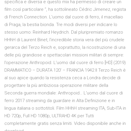
specifica e diversa e questo mix ha permesso di creare un
film così particolare ”, ha sottolineato Cédric Jimenez, regista
di French Connection. L'uomo dal cuore di ferro, il macellaio
di Praga, la bestia bionda. Tre modi diversi per indicare lo
stesso uomo: Reinhard Heydrich. Dal pluripremiato romanzo
HHhH di Laurent Binet, l’incredibile storia vera del più crudele
gerarca del Terzo Reich e, soprattutto, la ricostruzione di una
delle più grandiose e spettacolari missioni militari di sempre:
l’operazione Anthropoid. L’uomo dal cuore di ferro [HD] (2019)
DRAMMATICO – DURATA 120′ – FRANCIA 1942 Il Terzo Reich è
al suo apice quando la resistenza ceca a Londra decide di
progettare la più ambiziosa operazione militare della
Seconda guerra mondiale: Anthropoid… L'uomo dal cuore di
ferro 2017 streaming da guardare in Alta Definizione e in
lingua italiana o sottotitoli. Film HHhH streaming ITA, Sub-ITA in
HD 720p, Full HD 1080p, ULTRAHD 4K per Tutti
completamente gratis senza limiti. Video disponibile anche in