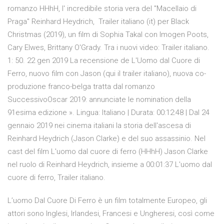
romanzo HHhH, l' incredibile storia vera del ''Macellaio di
Praga'' Reinhard Heydrich, Trailer italiano (it) per Black
Christmas (2019), un film di Sophia Takal con Imogen Poots,
Cary Elwes, Brittany O'Grady. Tra i nuovi video: Trailer italiano.
1: 50. 22 gen 2019 La recensione de L'Uomo dal Cuore di
Ferro, nuovo film con Jason (qui il trailer italiano), nuova co-
produzione franco-belga tratta dal romanzo
SuccessivoOscar 2019: annunciate le nomination della
91esima edizione ». Lingua: Italiano | Durata: 00:12:48 | Dal 24
gennaio 2019 nei cinema italiani la storia dell'ascesa di
Reinhard Heydrich (Jason Clarke) e del suo assassinio. Nel
cast del film L'uomo dal cuore di ferro (HHhH) Jason Clarke
nel ruolo di Reinhard Heydrich, insieme a 00:01:37 L'uomo dal
cuore di ferro, Trailer italiano.
L’uomo Dal Cuore Di Ferro è un film totalmente Europeo, gli
attori sono Inglesi, Irlandesi, Francesi e Ungheresi, così come