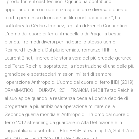
i produttori e il cast tecnico. Ognuno ha contribuito
apportando una competenza specifica e diversa e questo
mix ha permesso di creare un film così particolare ”, ha
sottolineato Cédric Jimenez, regista di French Connection.
L'uomo dal cuore di ferro, il macellaio di Praga, la bestia
bionda. Tre modi diversi per indicare lo stesso uomo:
Reinhard Heydrich. Dal pluripremiato romanzo HHhH di
Laurent Binet, l’incredibile storia vera del più crudele gerarca
del Terzo Reich e, soprattutto, la ricostruzione di una delle più
grandiose e spettacolari missioni militari di sempre:
l’operazione Anthropoid. L’uomo dal cuore di ferro [HD] (2019)
DRAMMATICO – DURATA 120′ – FRANCIA 1942 Il Terzo Reich è
al suo apice quando la resistenza ceca a Londra decide di
progettare la più ambiziosa operazione militare della
Seconda guerra mondiale: Anthropoid… L'uomo dal cuore di
ferro 2017 streaming da guardare in Alta Definizione e in
lingua italiana o sottotitoli. Film HHhH streaming ITA, Sub-ITA in
HD 720p, Full HD 1080p, ULTRAHD 4K per Tutti